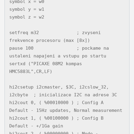
symbol x = w0

symbol y = w1

symbol z = w2

setfreq m32              ; zvyseni 
frekvence procesoru (max [8x])

pause 100                ; pockame na 
ustaleni napajeni a vstupu po startu

sertxd ("PICAXE 08M2 kompas 
HMC5883L",CR,LF)

hi2csetup i2cmaster, $3C, i2cslow_32, 
i2cbyte  ; inicializace I2C na adrese 3C

hi2cout 0, ( %00010000 ) ; Config A 
Default - 15Hz updates, Normal measurement

hi2cout 1, ( %00100000 ) ; Config B 
Default - +/1Ga gain

hi2cout 2, ( %00000000 ) ; Mode - 