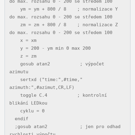
do max. rozsahu 0 - 200 se středem 100

    ym = ym + 800 / 8    ; normalizace Y 
do max. rozsahu 0 - 200 se středem 100

    zm = zm + 800 / 8    ; normalizace Z 
do max. rozsahu 0 - 200 se středem 100

    x = xm

    y = 200 - ym min 0 max 200

    z = zm

    gosub atan2           ; výpočet 
azimutu

    sertxd ("time:",#time,"  
azimuth:",#azimut,CR,LF)

    toggle C.4           ; kontrolní 
blikání LEDkou

    cyklu = 0

  endif

  ;gosub atan2            ; jen pro odhad 
rychlosti výpočtu
