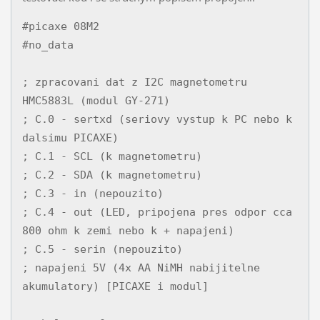
#picaxe 08M2

#no_data

; zpracovani dat z I2C magnetometru 
HMC5883L (modul GY-271)

; C.0 - sertxd (seriovy vystup k PC nebo k 
dalsimu PICAXE)

; C.1 - SCL (k magnetometru)

; C.2 - SDA (k magnetometru)

; C.3 - in (nepouzito)

; C.4 - out (LED, pripojena pres odpor cca 
800 ohm k zemi nebo k + napajeni)

; C.5 - serin (nepouzito)

; napajeni 5V (4x AA NiMH nabijitelne 
akumulatory) [PICAXE i modul]
