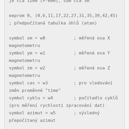
je cca 1200 (+-600), šum cca 30

eeprom 0, (0,6,11,17,22,27,31,35,39,42,45) 
; předpočítaná tabulka úhlů (atan)

symbol xm = w0           ; měřená osa X 
magnetometru

symbol ym = w1           ; měřená osa Y 
magnetometru

symbol zm = w2           ; měřená osa Z 
magnetometru

symbol cas = w3          ; pro sledování 
změn proměnné "time"

symbol cyklu = w4        ; počítadlo cyklů 
(pro měření rychlosti zpracování dat)

symbol azimut = w5       ; výsledný 
přepočítaný azimut
