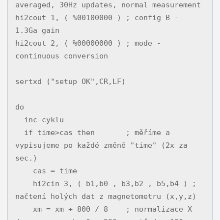
averaged, 30Hz updates, normal measurement

hi2cout 1, ( %00100000 ) ; config B - 
1.3Ga gain

hi2cout 2, ( %00000000 ) ; mode - 
continuous conversion

sertxd ("setup OK",CR,LF)

do

  inc cyklu

  if time>cas then       ; měříme a 
vypisujeme po každé změně "time" (2x za 
sec.)

    cas = time

    hi2cin 3, ( b1,b0 , b3,b2 , b5,b4 ) ; 
načtení holých dat z magnetometru (x,y,z)

    xm = xm + 800 / 8    ; normalizace X 