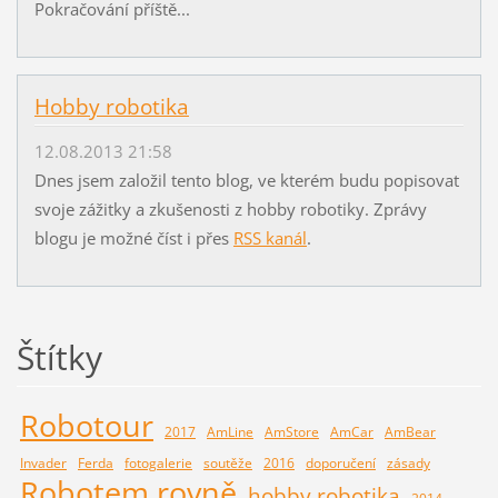
Pokračování příště...
Hobby robotika
12.08.2013 21:58
Dnes jsem založil tento blog, ve kterém budu popisovat
svoje zážitky a zkušenosti z hobby robotiky. Zprávy
blogu je možné číst i přes
RSS kanál
.
Štítky
Robotour
2017
AmLine
AmStore
AmCar
AmBear
Invader
Ferda
fotogalerie
soutěže
2016
doporučení
zásady
Robotem rovně
hobby robotika