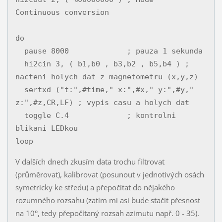
Continuous conversion

do

  pause 8000             ; pauza 1 sekunda

  hi2cin 3, ( b1,b0 , b3,b2 , b5,b4 ) ; 
nacteni holych dat z magnetometru (x,y,z)

  sertxd ("t:",#time," x:",#x," y:",#y," 
z:",#z,CR,LF) ; vypis casu a holych dat

  toggle C.4             ; kontrolni 
blikani LEDkou

V dalších dnech zkusím data trochu filtrovat
(průměrovat), kalibrovat (posunout v jednotivých osách
symetricky ke středu) a přepočítat do nějakého
rozumného rozsahu (zatím mi asi bude stačit přesnost
na 10°, tedy přepočítaný rozsah azimutu např. 0 - 35).