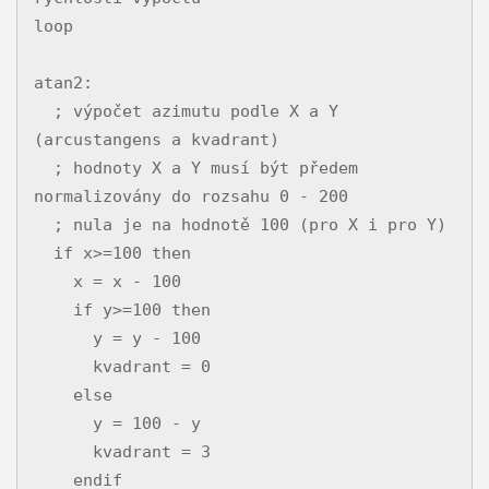
loop

atan2:

  ; výpočet azimutu podle X a Y 
(arcustangens a kvadrant)

  ; hodnoty X a Y musí být předem 
normalizovány do rozsahu 0 - 200

  ; nula je na hodnotě 100 (pro X i pro Y)

  if x>=100 then

    x = x - 100

    if y>=100 then

      y = y - 100

      kvadrant = 0

    else

      y = 100 - y

      kvadrant = 3

    endif
