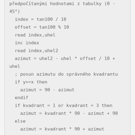
předpočítanými hodnotami z tabulky (0 - 
45°)

  index = tan100 / 10

  offset = tan100 % 10

  read index,uhel

  inc index

  read index,uhel2

  azimut = uhel2 - uhel * offset / 10 + 
uhel

  ; posun azimutu do správného kvadrantu

  if y>=x then

    azimut = 90 - azimut

  endif

  if kvadrant = 1 or kvadrant = 3 then

    azimut = kvadrant * 90 - azimut + 90

  else

    azimut = kvadrant * 90 + azimut
