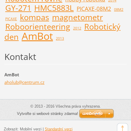
2014
GY-271
HMC5883L
PICAXE-08M2
08M2
kompas
magnetometr
PICAXE
Roboorienteering
Robotický
2012
AmBot
den
2013
Kontakt
AmBot
aholub@c
entrum.c
z
© 2013 - 2016 Všechna práva vyhrazena.
Vytvořte si webové stránky zdarma!
Zobrazit:
Mobilní verzi
|
Standardní verzi