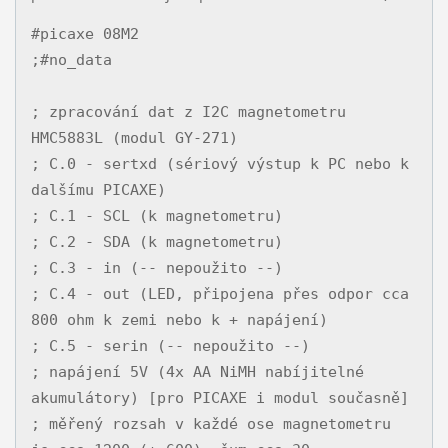
#picaxe 08M2

;#no_data

; zpracování dat z I2C magnetometru 
HMC5883L (modul GY-271)

; C.0 - sertxd (sériový výstup k PC nebo k 
dalšímu PICAXE)

; C.1 - SCL (k magnetometru)

; C.2 - SDA (k magnetometru)

; C.3 - in (-- nepoužito --)

; C.4 - out (LED, připojena přes odpor cca 
800 ohm k zemi nebo k + napájení)

; C.5 - serin (-- nepoužito --)

; napájení 5V (4x AA NiMH nabíjitelné 
akumulátory) [pro PICAXE i modul současně]

; měřený rozsah v každé ose magnetometru 