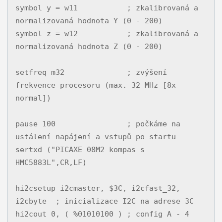
symbol y = w11           ; zkalibrovaná a 
normalizovaná hodnota Y (0 - 200)

symbol z = w12           ; zkalibrovaná a 
normalizovaná hodnota Z (0 - 200)

setfreq m32              ; zvýšení 
frekvence procesoru (max. 32 MHz [8x 
normal])

pause 100                ; počkáme na 
ustálení napájení a vstupů po startu

sertxd ("PICAXE 08M2 kompas s 
HMC5883L",CR,LF)

hi2csetup i2cmaster, $3C, i2cfast_32, 
i2cbyte  ; inicializace I2C na adrese 3C

hi2cout 0, ( %01010100 ) ; config A - 4 