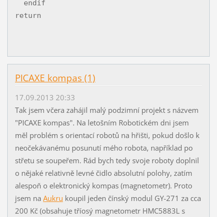
  endif

PICAXE kompas (1)
17.09.2013 20:33
Tak jsem včera zahájil malý podzimní projekt s názvem
"PICAXE kompas". Na letošním Robotickém dni jsem
měl problém s orientací robotů na hřišti, pokud došlo k
neočekávanému posunutí mého robota, například po
střetu se soupeřem. Rád bych tedy svoje roboty doplnil
o nějaké relativně levné čidlo absolutní polohy, zatím
alespoň o elektronický kompas (magnetometr). Proto
jsem na
Aukru
koupil jeden čínský modul GY-271 za cca
200 Kč (obsahuje tříosý magnetometr HMC5883L s