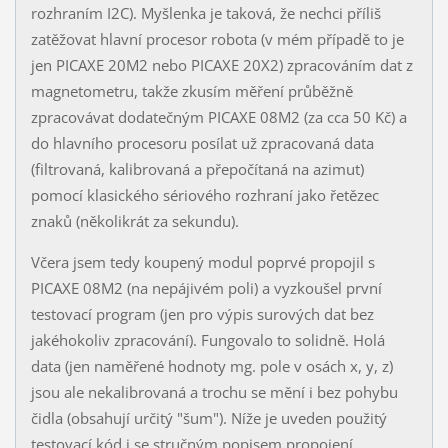
rozhraním I2C). Myšlenka je taková, že nechci příliš
zatěžovat hlavní procesor robota (v mém případě to je
jen PICAXE 20M2 nebo PICAXE 20X2) zpracováním dat z
magnetometru, takže zkusím měření průběžně
zpracovávat dodatečným PICAXE 08M2 (za cca 50 Kč) a
do hlavního procesoru posílat už zpracovaná data
(filtrovaná, kalibrovaná a přepočítaná na azimut)
pomocí klasického sériového rozhraní jako řetězec
znaků (několikrát za sekundu).
Včera jsem tedy koupený modul poprvé propojil s
PICAXE 08M2 (na nepájivém poli) a vyzkoušel první
testovací program (jen pro výpis surových dat bez
jakéhokoliv zpracování). Fungovalo to solidně. Holá
data (jen naměřené hodnoty mg. pole v osách x, y, z)
jsou ale nekalibrovaná a trochu se mění i bez pohybu
čidla (obsahují určitý "šum"). Níže je uveden použitý
testovací kód i se stručným popisem propojení.