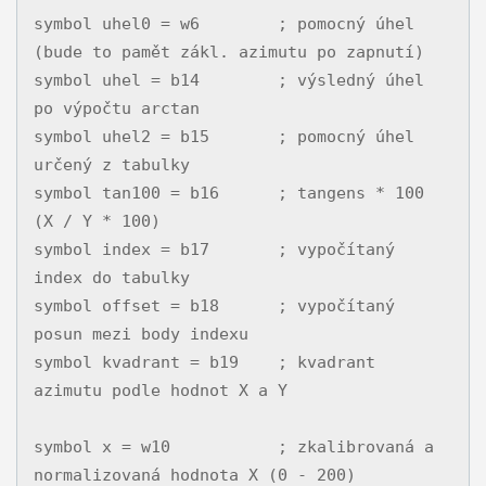
symbol uhel0 = w6        ; pomocný úhel 
(bude to pamět zákl. azimutu po zapnutí)

symbol uhel = b14        ; výsledný úhel 
po výpočtu arctan

symbol uhel2 = b15       ; pomocný úhel 
určený z tabulky

symbol tan100 = b16      ; tangens * 100 
(X / Y * 100)

symbol index = b17       ; vypočítaný 
index do tabulky

symbol offset = b18      ; vypočítaný 
posun mezi body indexu

symbol kvadrant = b19    ; kvadrant 
azimutu podle hodnot X a Y

symbol x = w10           ; zkalibrovaná a 
normalizovaná hodnota X (0 - 200)
