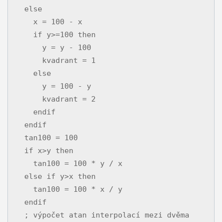
  else

    x = 100 - x

    if y>=100 then

      y = y - 100

      kvadrant = 1

    else

      y = 100 - y

      kvadrant = 2

    endif

  endif

  tan100 = 100

  if x>y then

    tan100 = 100 * y / x

  else if y>x then

    tan100 = 100 * x / y

  endif

  ; výpočet atan interpolací mezi dvěma 