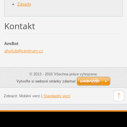
Zásady
Kontakt
AmBot
aholub@c
entrum.c
z
© 2013 - 2016 Všechna práva vyhrazena.
Vytvořte si webové stránky zdarma!
Zobrazit:
Mobilní verzi
|
Standardní verzi