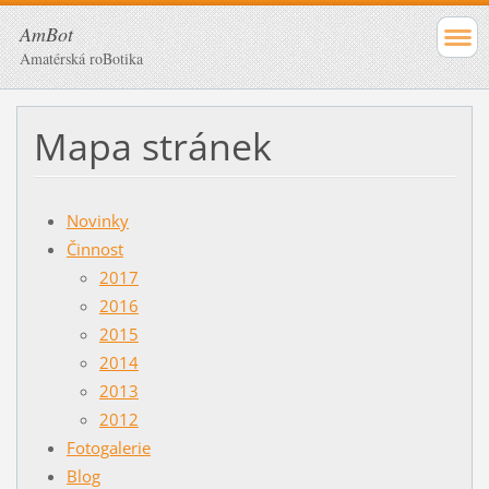
AmBot
Amatérská roBotika
Mapa stránek
Novinky
Činnost
2017
2016
2015
2014
2013
2012
Fotogalerie
Blog