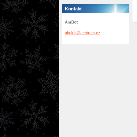
Kontakt
AmBot
aholub@c
entrum.c
z