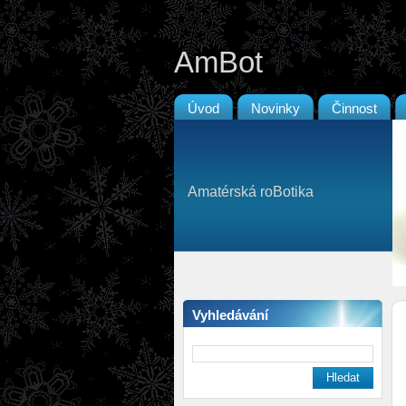
AmBot
Úvod
Novinky
Činnost
Amatérská roBotika
Vyhledávání