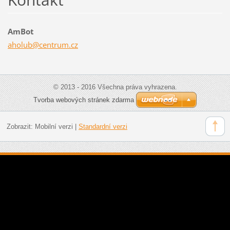
AmBot
aholub@c
entrum.c
z
© 2013 - 2016 Všechna práva vyhrazena.
Tvorba webových stránek zdarma
Zobrazit:
Mobilní verzi
|
Standardní verzi