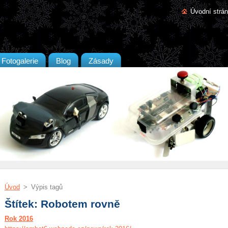
Úvodní strá
Fotogalerie
Blog
Zásady
Úvod
>
Výpis tagů
Štítek: Robotem rovně
Rok 2016