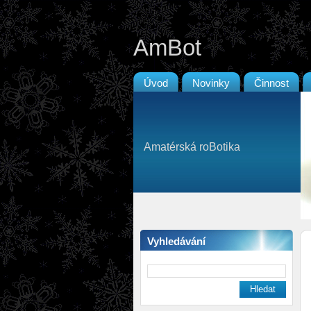
AmBot
Úvod
Novinky
Činnost
Amatérská roBotika
Vyhledávání