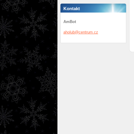
Kontakt
AmBot
aholub@c
entrum.c
z