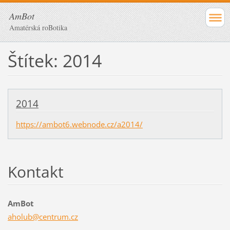
AmBot
Amatérská roBotika
Štítek: 2014
2014
https://ambot6.webnode.cz/a2014/
Kontakt
AmBot
aholub@c
entrum.c
z