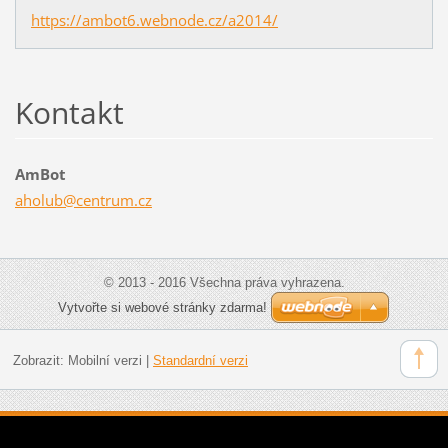
https://ambot6.webnode.cz/a2014/
Kontakt
AmBot
aholub@c
entrum.c
z
© 2013 - 2016 Všechna práva vyhrazena.
Vytvořte si webové stránky zdarma!
Zobrazit:
Mobilní verzi
|
Standardní verzi