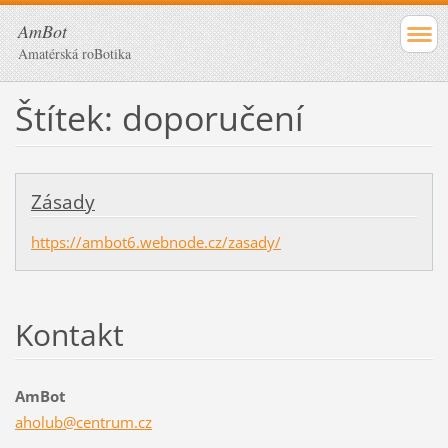
AmBot
Amatérská roBotika
Štítek: doporučení
Zásady
https://ambot6.webnode.cz/zasady/
Kontakt
AmBot
aholub@c
entrum.c
z