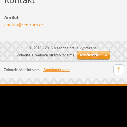
AmBot
aholub@c
entrum.c
z
© 2013 - 2016 Všechna práva vyhrazena.
Vytvořte si webové stránky zdarma!
Zobrazit:
Mobilní verzi
|
Standardní verzi