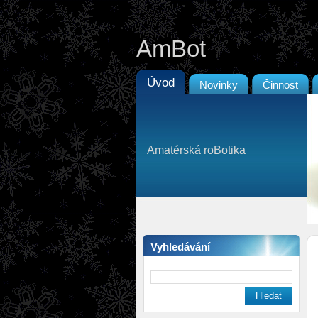
AmBot
Úvod
Novinky
Činnost
Amatérská roBotika
Vyhledávání