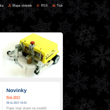
nka
Mapa stránek
RSS
Tisk
Novinky
Rok 2017
09.11.2017 15:01
Popis mojí účasti na soutěži