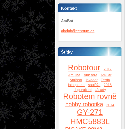
Kontakt
AmBot
aholub@c
entrum.c
z
Štítky
Robotour
2017
AmLine
AmStore
AmCar
AmBear
Invader
Ferda
fotogalerie
soutěže
2016
doporučení
zásady
Robotem rovně
hobby robotika
2014
GY-271
HMC5883L