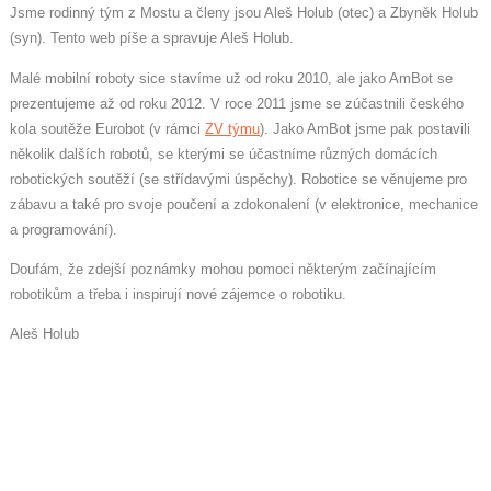
Jsme rodinný tým z Mostu a členy jsou Aleš Holub (otec) a Zbyněk Holub
(syn). Tento web píše a spravuje Aleš Holub.
Malé mobilní roboty sice stavíme už od roku 2010, ale jako AmBot se
prezentujeme až od roku 2012. V roce 2011 jsme se zúčastnili českého
kola soutěže Eurobot (v rámci
ZV týmu
). Jako AmBot jsme pak postavili
několik dalších robotů, se kterými se účastníme různých domácích
robotických soutěží (se střídavými úspěchy). Robotice se věnujeme pro
zábavu a také pro svoje poučení a zdokonalení (v elektronice, mechanice
a programování).
Doufám, že zdejší poznámky mohou pomoci některým začínajícím
robotikům a třeba i inspirují nové zájemce o robotiku.
Aleš Holub