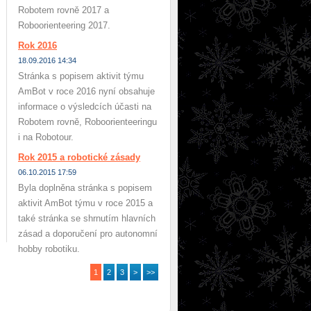
Robotem rovně 2017 a
Roboorienteering 2017.
Rok 2016
18.09.2016 14:34
Stránka s popisem aktivit týmu
AmBot v roce 2016 nyní obsahuje
informace o výsledcích účasti na
Robotem rovně, Roboorienteeringu
i na Robotour.
Rok 2015 a robotické zásady
06.10.2015 17:59
Byla doplněna stránka s popisem
aktivit AmBot týmu v roce 2015 a
také stránka se shrnutím hlavních
zásad a doporučení pro autonomní
hobby robotiku.
1
2
3
>
>>